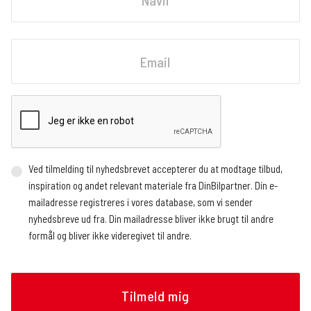
Fornavn
Email
Ved tilmelding til nyhedsbrevet accepterer du at modtage tilbud,
inspiration og andet relevant materiale fra DinBilpartner. Din e-
mailadresse registreres i vores database, som vi sender
nyhedsbreve ud fra. Din mailadresse bliver ikke brugt til andre
formål og bliver ikke videregivet til andre.
Vi benytter en ekstern service, der registrerer, hvor mange og
hvem der åbner nyhedsbrevet, hvornår nyhedsbrevet åbnes (dato
og tidspunkt), og hvilke links der klikkes på, om det gøres fra en