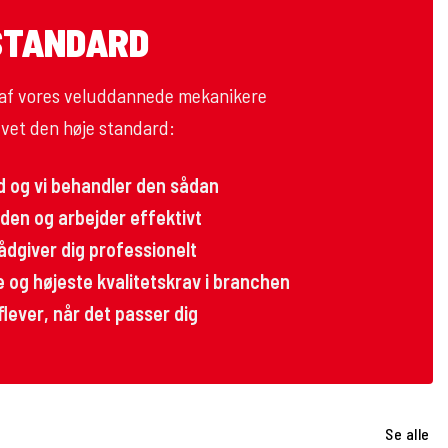
STANDARD
id af vores veluddannede mekanikere
evet den høje standard:
uld og vi behandler den sådan
rden og arbejder effektivt
 rådgiver dig professionelt
 og højeste kvalitetskrav i branchen
flever, når det passer dig
Se alle