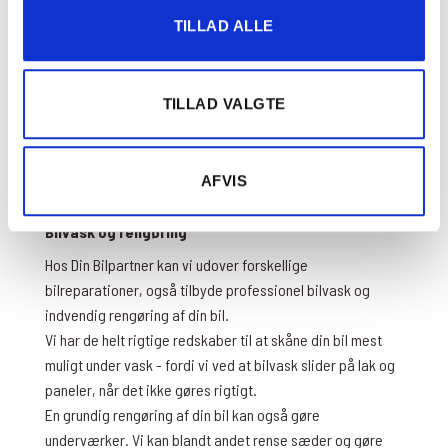
værksteder opbevare dine hjul under tørre og
TILLAD ALLE
tempererede forhold, indtil de er klar til at komme på
igen.
Husk at vi også kan sørge for at dine dæk har det rigtige
TILLAD VALGTE
luftindhold, og at dit dæktryk er dybt nok. Nye regler
betyder at din bil kan dumpe syn, hvis dæktrykket ikke er
dybt nok. Det rigtige dæktryk er også en vigtig faktor for
AFVIS
din og dine medtrafikanters sikkerhed.
Bilvask og rengøring
Hos Din Bilpartner kan vi udover forskellige
bilreparationer, også tilbyde professionel bilvask og
indvendig rengøring af din bil.
Vi har de helt rigtige redskaber til at skåne din bil mest
muligt under vask - fordi vi ved at bilvask slider på lak og
paneler, når det ikke gøres rigtigt.
En grundig rengøring af din bil kan også gøre
underværker. Vi kan blandt andet rense sæder og gøre