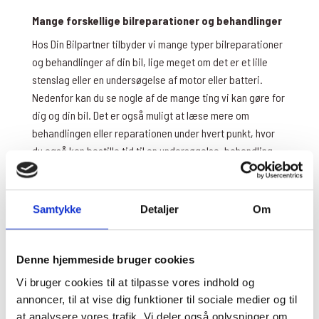
Mange forskellige bilreparationer og behandlinger
Hos Din Bilpartner tilbyder vi mange typer bilreparationer
og behandlinger af din bil, lige meget om det er et lille
stenslag eller en undersøgelse af motor eller batteri.
Nedenfor kan du se nogle af de mange ting vi kan gøre for
dig og din bil. Det er også muligt at læse mere om
behandlingen eller reparationen under hvert punkt, hvor
du også kan bestille tid til en undersøgelse, behandling
eller reparation af bil. Nedenfor kan du læse mere om
nogle af vores mest populære reparationer af biler.
Samtykke
Detaljer
Om
Serviceeftersyn
Et serviceeftersyn er en nødvendighed, hvis du ønsker at
forebygge skader og mangler i din bil. Hos Din Bilpartner
Denne hjemmeside bruger cookies
tilbyder vi forskellige former for serviceeftersyn, så du
Vi bruger cookies til at tilpasse vores indhold og
kan vælge det der passer bedst til din bil.
annoncer, til at vise dig funktioner til sociale medier og til
Ved et basis serviceeftersyn tjekker vi blandt andet
at analysere vores trafik. Vi deler også oplysninger om