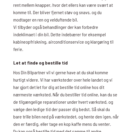
rent mellem knapper, hvor det ellers kan være svært at
komme til. Der bliver fjernet støv og snavs, og du
modtager en ren og velduftende bil.
Vi tilbyder også behandlinger der kan forbedre
indeklimaet i din bil. Dette indebærer for eksempel
kabineopfriskning, airconditionservice og klargøring til
ferie.
Let at finde og bestille tid
Hos Din Bilpartner vil vi gerne have at du skal komme
hurtigt videre. Vi har værksteder over hele landet og vi
har gjort det let for dig at bestille tid online hos dit
nærmeste værksted. Når du bestiller tid online, kan du se
de tilgængelige reparationer under hvert værksted, og
vælge den ledige tid der passer dig bedst. Så skal du
bare trille bilen ned på værkstedet, og hente den igen, når
den er færdig, eller tage en kop kaffe mens du venter.
Du kan også bestille tid med det samme til andre