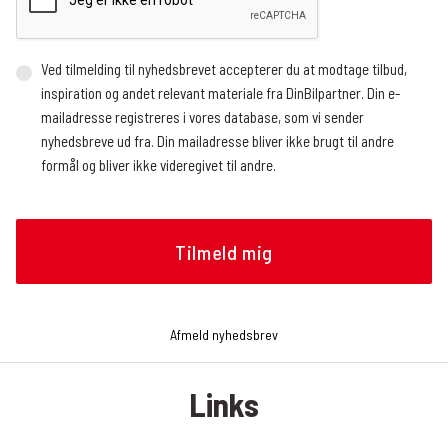
Ved tilmelding til nyhedsbrevet accepterer du at modtage tilbud,
inspiration og andet relevant materiale fra DinBilpartner. Din e-
mailadresse registreres i vores database, som vi sender
nyhedsbreve ud fra. Din mailadresse bliver ikke brugt til andre
formål og bliver ikke videregivet til andre.
Vi benytter en ekstern service, der registrerer, hvor mange og
hvem der åbner nyhedsbrevet, hvornår nyhedsbrevet åbnes (dato
og tidspunkt), og hvilke links der klikkes på, om det gøres fra en
mobilenhed eller en browser, og operativsystem. Vi modtager
løbende rapporter med de nævnte oplysninger, som vi bruger til at
analysere, hvilke artikler nyhedslæserne klikker sig videre til.
Afmeld nyhedsbrev
Oplysningerne bruges bl.a. til at tilrettelægge fremtidige
nyhedsbreve, f.eks. hvilke historier og hvilken rækkefølge de skal
Links
præsenteres i nyhedsbrevet. Du kan til enhver tid trække dit
samtykke tilbage og afmelde dig nyhedsbrevet. Det gør du ved at