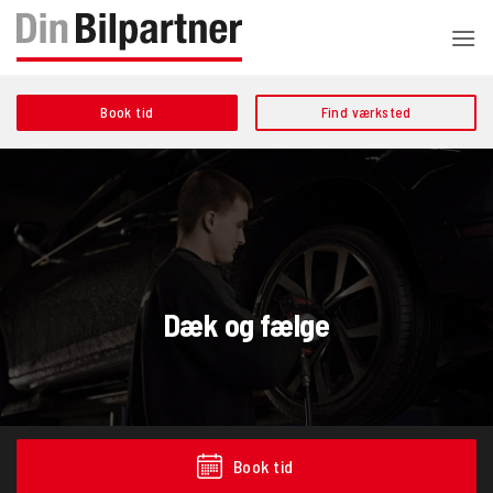
Fortsæt
til
indhold
Book tid
Find værksted
Dæk og fælge
Book tid