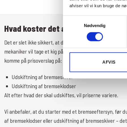
afviser vil vi kun bruge de n
Samtykkevalg
Nødvendig
Hvad koster det at skifte bremser
Det er slet ikke sikkert, at det er nødvendigt at skifte br
mekaniker vil tage et kig på dem og er det nødvendigt at 
komme på prisoverslag på:
AFVIS
Udskiftning af bremseskiver
Udskiftning af bremseklodser
Alt efter hvad der skal udskiftes, vil priserne variere.
Vi anbefaler, at du starter med et bremseeftersyn, før du 
af bremseklodser eller udskiftning af bremseskiver – det