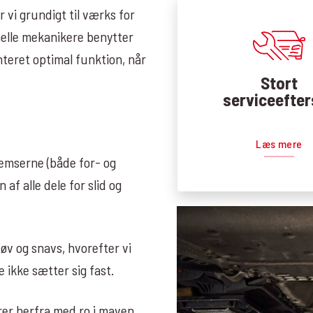
 vi grundigt til værks for
onelle mekanikere benytter
teret optimal funktion, når
Stort
serviceefter
Læs mere
remserne (både for- og
af alle dele for slid og
v og snavs, hvorefter vi
 ikke sætter sig fast.
rer herfra med ro i maven.