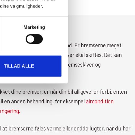
e dine valgmuligheder.
Marketing
ervice
tersyn af dine bremsers tilstand. Er bremserne meget
e bremseklodser og bremseskiver skal skiftes. Det kan
ødvendigt at rense og smøre bremseskiver og
TILLAD ALLE
kket dine bremser, er når din bil alligevel er forbi, enten
r til en anden behandling, for eksempel
aircondition
engøring.
 at bremserne føles varme eller endda lugter, når du har