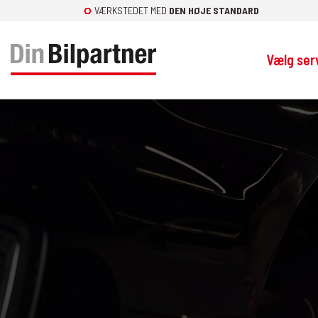
Fortsæt
VÆRKSTEDET MED
DEN HØJE STANDARD
til
indhold
Vælg ser