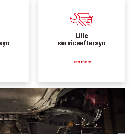
Lille
syn
serviceeftersyn
Læs mere