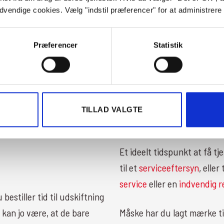
ødvendige cookies. Vælg "indstil præferencer" for at administrer
Præferencer
Statistik
?
Hvad er bremses
emser på din bil. Din
Et bremseeftersyn er et ef
skifte bremser, vil der
slidte kan det være at båd
også være at det blot er n
TILLAD VALGTE
bremseklodser.
Et ideelt tidspunkt at få tje
til et
serviceeftersyn
, elle
service
eller en
indvendig r
bestiller tid til udskiftning
 kan jo være, at de bare
Måske har du lagt mærke til