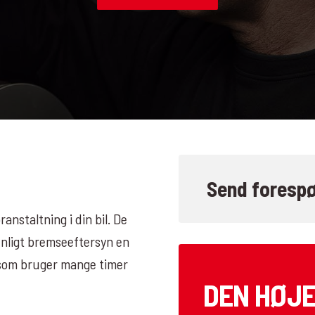
Send forespø
nstaltning i din bil. De
vnligt bremseeftersyn en
, som bruger mange timer
DEN HØJ