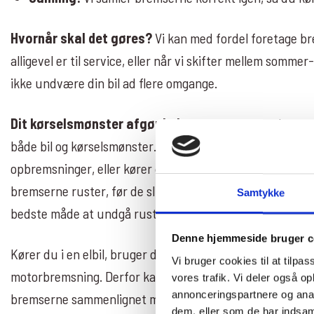
Hvornår skal det gøres?
Vi kan med fordel foretage br
alligevel er til service, eller når vi skifter mellem somme
ikke undvære din bil ad flere omgange.
Dit kørselsmønster afgør behovet
Hvor længe bremse
både bil og kørselsmønster. Kører du hovedsageligt bykø
opbremsninger, eller kører du ikke så mange kilometer, ka
bremserne ruster, før de slides ned. Her er et regelmæs
Samtykke
bedste måde at undgå rustskader på.
Denne hjemmeside bruger c
Kører du i en elbil, bruger du ofte bremserne mindre pga
Vi bruger cookies til at tilpas
motorbremsning. Derfor kan du have et større behov for
vores trafik. Vi deler også 
annonceringspartnere og anal
bremserne sammenlignet med en almindelig bil, for at ho
dem, eller som de har indsaml