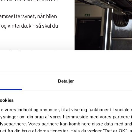
emseeftersynet, når bilen
r- og vinterdæk - så skal du
rne holder, afhænger af
rsel med bløde
n det faktisk ske, at
sigt bremseeftersyn den
Detaljer
ookies
. regenerativ
se vores indhold og annoncer, til at vise dig funktioner til sociale
 at få renset og smurt
oplysninger om din brug af vores hjemmeside med vores partnere i
ysepartnere. Vores partnere kan kombinere disse data med andr
lde dem rustfri.
et fra din brug af deres tjenester. Hvis du vælger "Det er OK", 