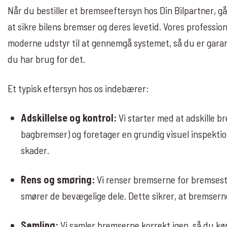
Når du bestiller et bremseeftersyn hos Din Bilpartner, går
at sikre bilens bremser og deres levetid. Vores professi
moderne udstyr til at gennemgå systemet, så du er garan
du har brug for det.
Et typisk eftersyn hos os indebærer:
Adskillelse og kontrol:
Vi starter med at adskille b
bagbremser) og foretager en grundig visuel inspektion 
skader.
Rens og smøring:
Vi renser bremserne for bremsestø
smører de bevægelige dele. Dette sikrer, at bremserne
Samling:
Vi samler bremserne korrekt igen, så du kø