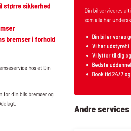
l større sikkerhed
Din bil serviceres a
som alle har undersk
remser
Din bil er vores 
ns bremser i forhold
Vi har udstyret i
Vi lytter til dig 
Bedste uddannels
mseservice hos et Din
Book tid 24/7 og
 for din bils bremser og
ødelagt.
Andre services