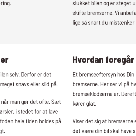
ring.
slukket bilen og er steget u
skifte bremserne. Vi anbefal
lige så snart du mistænker 
ser
Hvordan foregår
ilen selv. Derfor er det
Et bremseeftersyn hos Din B
 meget snavs eller slid på.
bremserne. Her ser vi på hv
bremseklodserne er. Dereft
 når man gør det ofte. Sæt
kører glat.
sler, i stedet for at lave
foden hele tiden holdes på
Viser det sig at bremserne e
gt.
det være din bil skal have 