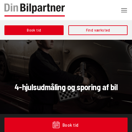
Fortsæt
til
indhold
Book tid
Find værksted
4-hjulsudmåling og sporing af bil
Book tid