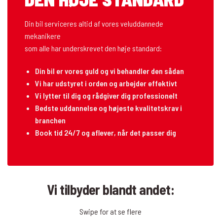
Din bil serviceres altid af vores veluddannede
mekanikere
som alle har underskrevet den høje standard:
Din bil er vores guld og vi behandler den sådan
Vi har udstyret i orden og arbejder effektivt
Vi lytter til dig og rådgiver dig professionelt
Bedste uddannelse og højeste kvalitetskrav i
branchen
Book tid 24/7 og aflever, når det passer dig
Vi tilbyder blandt andet:
Swipe for at se flere