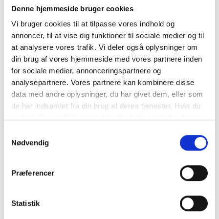
hjulsudmåling.
Denne hjemmeside bruger cookies
Vi bruger cookies til at tilpasse vores indhold og
Der er altid et Din Bilpartner værksted tæt på dig. Vi vil gerne have
annoncer, til at vise dig funktioner til sociale medier og til
at du kan komme hurtigt videre, og stræber efter at give dig den
at analysere vores trafik. Vi deler også oplysninger om
bedste behandling og forkæle din bil, både hvis der er tale om en
din brug af vores hjemmeside med vores partnere inden
lille reparation, eller den helt store behandling.
for sociale medier, annonceringspartnere og
analysepartnere. Vores partnere kan kombinere disse
Andre behandlinger og reparationer
data med andre oplysninger, du har givet dem, eller som
de har indsamlet fra din brug af deres tjenester. Hvis du
Udover sporing af bil og 4-hjulsudmåling, finder du
vælger "Det er OK", acceptere du dette. Hvis du afviser
hos Din Bilpartner mange andre reparationer og
vil vi kun bruge de nødvendige cookies. Vælg
Samtykkevalg
"indstil præferencer" for at administrere dine
behandlinger. Du finder blandt andet ferieklargøring
Nødvendig
valgmuligheder.
af din bil, forskellige former for pleje af bilen og tre
Præferencer
forskellige former for serviceeftersyn. De fleste
behandlinger kan klares af alle vores værksteder.
Statistik
Nedenfor kan du se nogle af vores forskellige services.