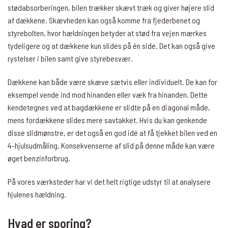
stødabsorberingen, bilen trækker skævt træk og giver højere slid
af dækkene. Skævheden kan også komme fra fjederbenet og
styrebolten, hvor hældningen betyder at stød fra vejen mærkes
tydeligere og at dækkene kun slides på én side. Det kan også give
rystelser i bilen samt give styrebesvær.
Dækkene kan både være skæve sætvis eller individuelt. De kan for
eksempel vende ind mod hinanden eller væk fra hinanden. Dette
kendetegnes ved at bagdækkene er slidte på en diagonal måde,
mens fordækkene slides mere savtakket. Hvis du kan genkende
disse slidmønstre, er det også en god idé at få tjekket bilen ved en
4-hjulsudmåling. Konsekvenserne af slid på denne måde kan være
øget benzinforbrug.
På vores værksteder har vi det helt rigtige udstyr til at analysere
hjulenes hældning.
Hvad er sporing?