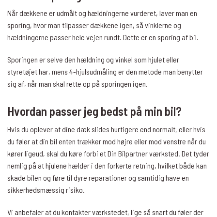
Når dækkene er udmålt og hældningerne vurderet, laver man en
sporing, hvor man tilpasser dækkene igen, så vinklerne og
hældningerne passer hele vejen rundt. Dette er en sporing af bil.
Sporingen er selve den hældning og vinkel som hjulet eller
styretøjet har, mens 4-hjulsudmåling er den metode man benytter
sig af, når man skal rette op på sporingen igen.
Hvordan passer jeg bedst på min bil?
Hvis du oplever at dine dæk slides hurtigere end normalt, eller hvis
du føler at din bil enten trækker mod højre eller mod venstre når du
kører ligeud, skal du køre forbi et Din Bilpartner værksted. Det tyder
nemlig på at hjulene hælder i den forkerte retning, hvilket både kan
skade bilen og føre til dyre reparationer og samtidig have en
sikkerhedsmæssig risiko.
Vi anbefaler at du kontakter værkstedet, lige så snart du føler der