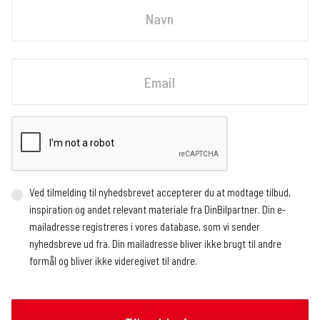
Navn
Fornavn
Email
Ved tilmelding til nyhedsbrevet accepterer du at modtage tilbud,
inspiration og andet relevant materiale fra DinBilpartner. Din e-
mailadresse registreres i vores database, som vi sender
nyhedsbreve ud fra. Din mailadresse bliver ikke brugt til andre
formål og bliver ikke videregivet til andre.
Vi benytter en ekstern service, der registrerer, hvor mange og
hvem der åbner nyhedsbrevet, hvornår nyhedsbrevet åbnes (dato