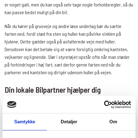
er noget galt, men du kan også selv tage nogle forholdsregler, så du
kan passe bedst muligt på din bil.
Når du kører på grusveje og andre løse underlag bør du sætte
farten ned, fordi stød fra sten og huller kan påvirke vinklen på
hjulene. Dette gælder også på asfalterede veje med huller.
Derudover kan det betale sig at være forsigtig omkring kantsten,
vejkanter og lignende. Slør i styretøjet opstår ofte når man støder
på forhindringer i høj fart, sæt derfor gerne farten ned når du
parkerer ved kantsten og dirigér udenom huller på vejen.
Din lokale Bilpartner hjælper dig
Hos Din Bilpartner er vi klar til at hjælpe dig, hvis sporingen i din bil
her
er forkert. Du kan booke tid til en 4-hjuls udmåling og sporing
.
Viser det sig at dækkene er slidte til et ulovligt niveau, kan vi også
Samtykke
Detaljer
Om
hjælpe med at sætte nye dæk på. Kontakt gerne dit lokale Din
Bilpartner værksted, hvis du har spørgsmål til sporing eller 4-