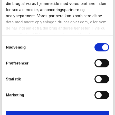
din brug af vores hjemmeside med vores partnere inden
for sociale medier, annonceringspartnere og
Din Bilpartner støtter
analysepartnere. Vores partnere kan kombinere disse
data med andre oplysninger, du har givet dem, eller som
de har indsamlet fra din brug af deres tjenester. Hvis du
vælger "Det er OK", acceptere du dette. Hvis du afviser
vil vi kun bruge de nødvendige cookies. Vælg
Samtykkevalg
"indstil præferencer" for at administrere dine
Nødvendig
valgmuligheder.
Præferencer
Statistik
Marketing