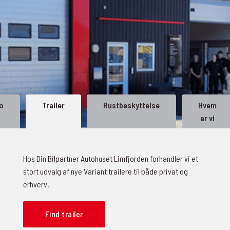
fo
Trailer
Rustbeskyttelse
Hvem
er vi
Hos Din Bilpartner Autohuset Limfjorden forhandler vi et
stort udvalg af nye Variant trailere til både privat og
erhverv.
Find trailer