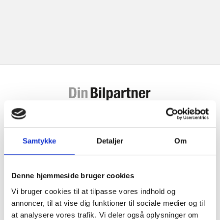
Din Bilpartner er en landsdækkende kæde af mere end 140 frie
værksteder. Etableret i 1985 af Dansk Bilbrancheråd, tidligere CAD.
Samtykke
Detaljer
Om
Det betyder mere end 40 års erfaring i at servicere og reparere
biler.
Denne hjemmeside bruger cookies
Vi bruger cookies til at tilpasse vores indhold og
annoncer, til at vise dig funktioner til sociale medier og til
at analysere vores trafik. Vi deler også oplysninger om