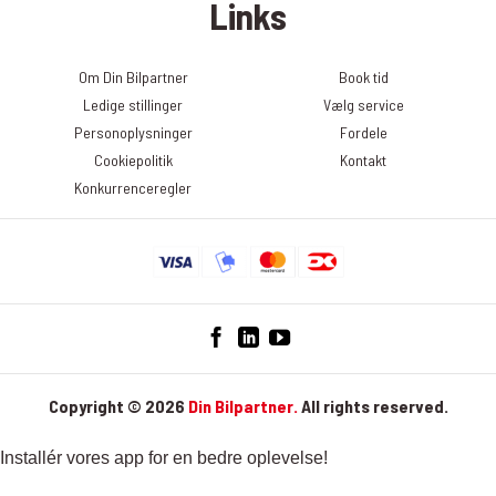
Links
præsenteres i nyhedsbrevet. Du kan til enhver tid trække dit
samtykke tilbage og afmelde dig nyhedsbrevet. Det gør du ved at
klikke på linket ”Afmeld nyhedsbrev” nederst i det seneste
Om Din Bilpartner
Book tid
nyhedsbrev. Du kan læse mere om, hvordan DinBilpartner
Ledige stillinger
Vælg service
behandler dine personoplysninger her:
Personoplysninger
Fordele
https://dinbilpartner.dk/privatlivspolitik/
Cookiepolitik
Kontakt
Konkurrenceregler
Copyright © 2026
Din Bilpartner.
All rights reserved.
Installér vores app for en bedre oplevelse!