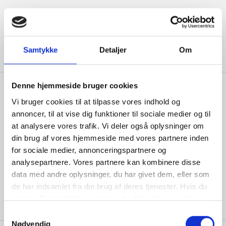
Læs mere
Samtykke
Detaljer
Om
Denne hjemmeside bruger cookies
Vi bruger cookies til at tilpasse vores indhold og
annoncer, til at vise dig funktioner til sociale medier og til
at analysere vores trafik. Vi deler også oplysninger om
Kontakt
din brug af vores hjemmeside med vores partnere inden
H C Ørsteds Vej 18
for sociale medier, annonceringspartnere og
7800 Skive
analysepartnere. Vores partnere kan kombinere disse
data med andre oplysninger, du har givet dem, eller som
Tlf:
28282401
de har indsamlet fra din brug af deres tjenester. Hvis du
mail@dinbilpartnerskive.dk
vælger "Det er OK", acceptere du dette. Hvis du afviser
vil vi kun bruge de nødvendige cookies. Vælg
Samtykkevalg
"indstil præferencer" for at administrere dine
Nødvendig