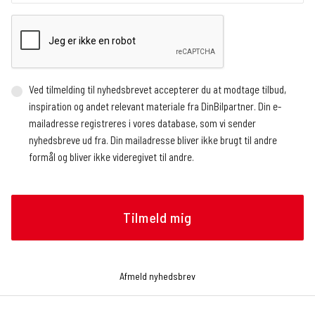
Ved tilmelding til nyhedsbrevet accepterer du at modtage tilbud,
inspiration og andet relevant materiale fra DinBilpartner. Din e-
mailadresse registreres i vores database, som vi sender
nyhedsbreve ud fra. Din mailadresse bliver ikke brugt til andre
formål og bliver ikke videregivet til andre.
Vi benytter en ekstern service, der registrerer, hvor mange og
hvem der åbner nyhedsbrevet, hvornår nyhedsbrevet åbnes (dato
og tidspunkt), og hvilke links der klikkes på, om det gøres fra en
mobilenhed eller en browser, og operativsystem. Vi modtager
løbende rapporter med de nævnte oplysninger, som vi bruger til at
analysere, hvilke artikler nyhedslæserne klikker sig videre til.
Afmeld nyhedsbrev
Oplysningerne bruges bl.a. til at tilrettelægge fremtidige
nyhedsbreve, f.eks. hvilke historier og hvilken rækkefølge de skal