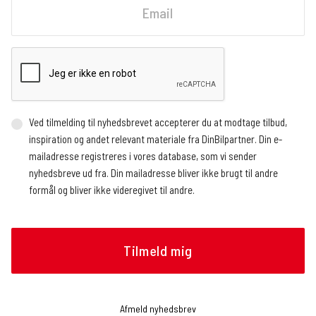
Ved tilmelding til nyhedsbrevet accepterer du at modtage tilbud,
inspiration og andet relevant materiale fra DinBilpartner. Din e-
mailadresse registreres i vores database, som vi sender
nyhedsbreve ud fra. Din mailadresse bliver ikke brugt til andre
formål og bliver ikke videregivet til andre.
Vi benytter en ekstern service, der registrerer, hvor mange og
hvem der åbner nyhedsbrevet, hvornår nyhedsbrevet åbnes (dato
og tidspunkt), og hvilke links der klikkes på, om det gøres fra en
mobilenhed eller en browser, og operativsystem. Vi modtager
løbende rapporter med de nævnte oplysninger, som vi bruger til at
analysere, hvilke artikler nyhedslæserne klikker sig videre til.
Afmeld nyhedsbrev