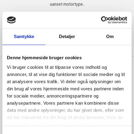
uanset motortype.
Læs mere
Samtykke
Detaljer
Om
Denne hjemmeside bruger cookies
Vi bruger cookies til at tilpasse vores indhold og
annoncer, til at vise dig funktioner til sociale medier og til
at analysere vores trafik. Vi deler også oplysninger om
din brug af vores hjemmeside med vores partnere inden
Kontakt
for sociale medier, annonceringspartnere og
Bredgade 44
analysepartnere. Vores partnere kan kombinere disse
8340 Malling
data med andre oplysninger, du har givet dem, eller som
de har indsamlet fra din brug af deres tjenester. Hvis du
Tlf:
86931136
vælger "Det er OK", acceptere du dette. Hvis du afviser
info@mallingauto.dk
vil vi kun bruge de nødvendige cookies. Vælg
Samtykkevalg