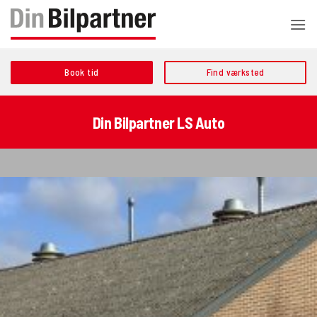
Fortsæt
til
indhold
Book tid
Find værksted
Din Bilpartner LS Auto