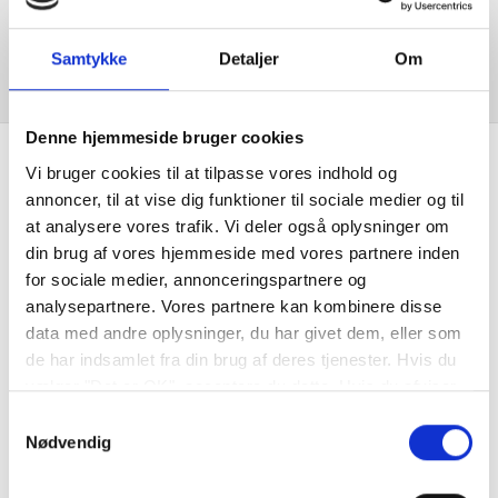
Samtykke
Detaljer
Om
Denne hjemmeside bruger cookies
Vi bruger cookies til at tilpasse vores indhold og
annoncer, til at vise dig funktioner til sociale medier og til
at analysere vores trafik. Vi deler også oplysninger om
din brug af vores hjemmeside med vores partnere inden
Din Bilpartner er en landsdækkende kæde af mere end 140 frie
for sociale medier, annonceringspartnere og
værksteder. Etableret i 1985 af Dansk Bilbrancheråd, tidligere CAD.
analysepartnere. Vores partnere kan kombinere disse
Det betyder mere end 40 års erfaring i at servicere og reparere
data med andre oplysninger, du har givet dem, eller som
biler.
de har indsamlet fra din brug af deres tjenester. Hvis du
vælger "Det er OK", acceptere du dette. Hvis du afviser
vil vi kun bruge de nødvendige cookies. Vælg
Samtykkevalg
"indstil præferencer" for at administrere dine
Nødvendig
valgmuligheder.