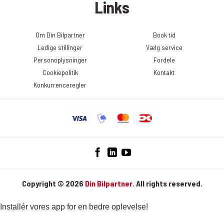
Links
præsenteres i nyhedsbrevet. Du kan til enhver tid trække dit
samtykke tilbage og afmelde dig nyhedsbrevet. Det gør du ved at
klikke på linket ”Afmeld nyhedsbrev” nederst i det seneste
Om Din Bilpartner
Book tid
nyhedsbrev. Du kan læse mere om, hvordan DinBilpartner
Ledige stillinger
Vælg service
behandler dine personoplysninger her:
Personoplysninger
Fordele
https://dinbilpartner.dk/privatlivspolitik/
Cookiepolitik
Kontakt
Konkurrenceregler
Copyright © 2026
Din Bilpartner.
All rights reserved.
Installér vores app for en bedre oplevelse!