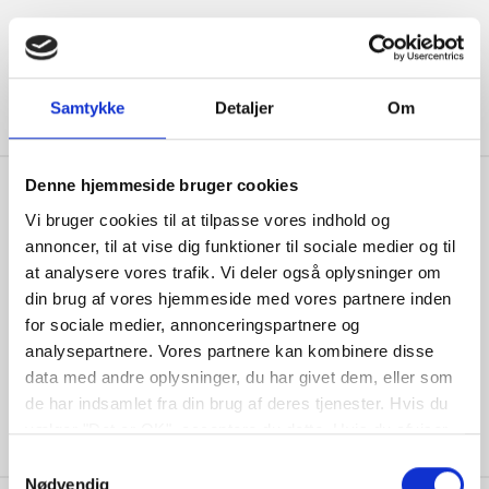
Læs mere
Samtykke
Detaljer
Om
Denne hjemmeside bruger cookies
Vi bruger cookies til at tilpasse vores indhold og
annoncer, til at vise dig funktioner til sociale medier og til
at analysere vores trafik. Vi deler også oplysninger om
Kontakt
din brug af vores hjemmeside med vores partnere inden
Kastanievej 1a
for sociale medier, annonceringspartnere og
4060 Kirke Såby
analysepartnere. Vores partnere kan kombinere disse
data med andre oplysninger, du har givet dem, eller som
Tlf:
46499989
de har indsamlet fra din brug af deres tjenester. Hvis du
V.Sander@live.dk
vælger "Det er OK", acceptere du dette. Hvis du afviser
vil vi kun bruge de nødvendige cookies. Vælg
Samtykkevalg
"indstil præferencer" for at administrere dine
Nødvendig