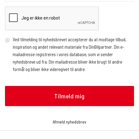
Ved tilmelding til nyhedsbrevet accepterer du at modtage tilbud,
inspiration og andet relevant materiale fra DinBilpartner. Din e-
mailadresse registreres i vores database, som vi sender
nyhedsbreve ud fra. Din mailadresse bliver ikke brugt til andre
formål og bliver ikke videregivet til andre.
Vi benytter en ekstern service, der registrerer, hvor mange og
hvem der åbner nyhedsbrevet, hvornår nyhedsbrevet åbnes (dato
og tidspunkt), og hvilke links der klikkes på, om det gøres fra en
mobilenhed eller en browser, og operativsystem. Vi modtager
løbende rapporter med de nævnte oplysninger, som vi bruger til at
analysere, hvilke artikler nyhedslæserne klikker sig videre til.
Afmeld nyhedsbrev
Oplysningerne bruges bl.a. til at tilrettelægge fremtidige
nyhedsbreve, f.eks. hvilke historier og hvilken rækkefølge de skal