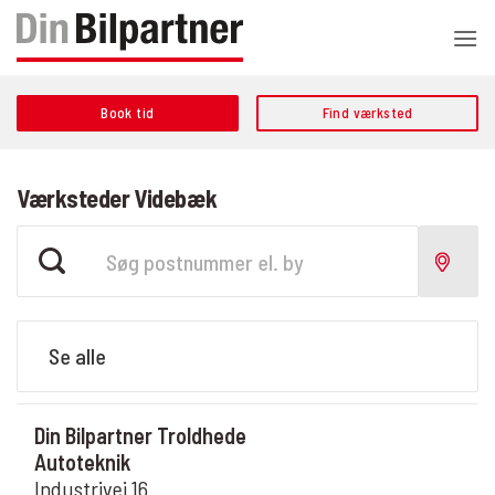
Fortsæt
til
indhold
Book tid
Find værksted
Værksteder Videbæk
Din Bilpartner Troldhede
Autoteknik
Industrivej 16