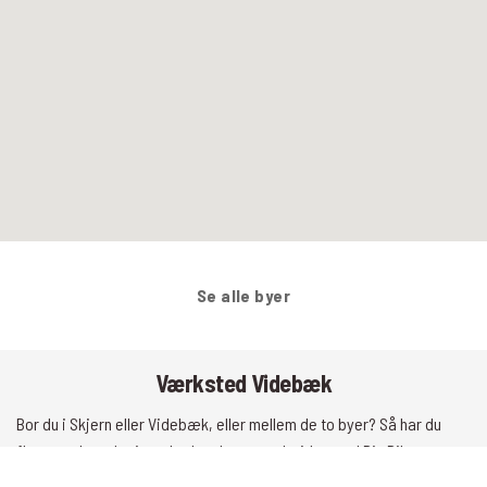
Se alle byer
Værksted Videbæk
Bor du i Skjern eller Videbæk, eller mellem de to byer? Så har du
flere værksteder i nærheden der samarbejder med Din Bilpartner,
og som derfor kan give dig den gode behandling som du kender fra