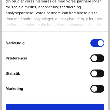
din brug af vores hjemmeside med vores partnere inden
for sociale medier, annonceringspartnere og
analysepartnere. Vores partnere kan kombinere disse
data med andre oplysninger, du har givet dem, eller som
de har indsamlet fra din brug af deres tjenester. Hvis du
vælger "Det er OK", acceptere du dette. Hvis du afviser
vil vi kun bruge de nødvendige cookies. Vælg
Samtykkevalg
"indstil præferencer" for at administrere dine
Nødvendig
valgmuligheder.
Præferencer
Statistik
Marketing