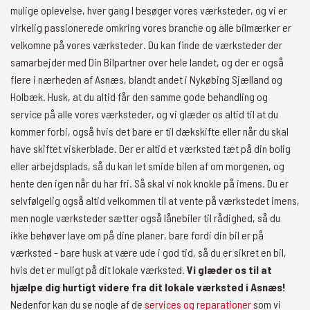
mulige oplevelse, hver gang I besøger vores værksteder, og vi er
virkelig passionerede omkring vores branche og alle bilmærker er
velkomne på vores værksteder. Du kan finde de værksteder der
samarbejder med Din Bilpartner over hele landet, og der er også
flere i nærheden af Asnæs, blandt andet i Nykøbing Sjælland og
Holbæk. Husk, at du altid får den samme gode behandling og
service på alle vores værksteder, og vi glæder os altid til at du
kommer forbi, også hvis det bare er til dækskifte eller når du skal
have skiftet viskerblade. Der er altid et værksted tæt på din bolig
eller arbejdsplads, så du kan let smide bilen af om morgenen, og
hente den igen når du har fri. Så skal vi nok knokle på imens. Du er
selvfølgelig også altid velkommen til at vente på værkstedet imens,
men nogle værksteder sætter også lånebiler til rådighed, så du
ikke behøver lave om på dine planer, bare fordi din bil er på
værksted - bare husk at være ude i god tid, så du er sikret en bil,
hvis det er muligt på dit lokale værksted.
Vi glæder os til at
hjælpe dig hurtigt videre fra dit lokale værksted i Asnæs!
Nedenfor kan du se nogle af de
services og reparationer
som vi