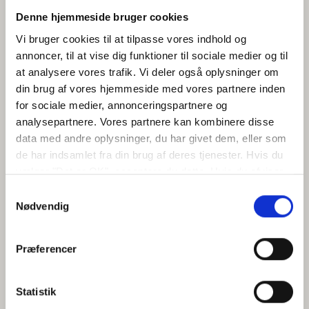
Denne hjemmeside bruger cookies
Vi bruger cookies til at tilpasse vores indhold og
annoncer, til at vise dig funktioner til sociale medier og til
at analysere vores trafik. Vi deler også oplysninger om
din brug af vores hjemmeside med vores partnere inden
for sociale medier, annonceringspartnere og
analysepartnere. Vores partnere kan kombinere disse
data med andre oplysninger, du har givet dem, eller som
de har indsamlet fra din brug af deres tjenester. Hvis du
vælger "Det er OK", acceptere du dette. Hvis du afviser
vil vi kun bruge de nødvendige cookies. Vælg
Samtykkevalg
"indstil præferencer" for at administrere dine
Nødvendig
valgmuligheder.
Præferencer
Statistik