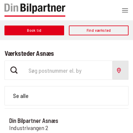
Fortsæt
til
indhold
Book tid
Find værksted
Værksteder Asnæs
Din Bilpartner Asnæs
Industrivangen 2