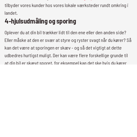
tilbyder vores kunder hos vores lokale værksteder rundt omkring i
landet.
4-hjulsudmåling og sporing
Oplever du at din bil trækker lidt til den ene eller den anden side?
Eller måske at den er svær at styre og ryster svagt når du kører? Så
kan det være at sporingen er skæv - og så det vigtigt at dette
udbedres hurtigst muligt. Der kan være flere forskellige grunde til
at din bil er skævt sporet, for eksempel kan det ske hvis du kører
over nogle huller på en vej, eller hvis du holder skævt parkeret på en
kantsten. Nogle gange er det tydeligt at se på dækkene når din bil
er sporet forkert. For eksempel kan det være at det ene dæk er
slidt mere end det andet, eller at dækkene slides på indersiden
eller ydersiden frem for på midten. Nogle gange kan man også se
det på at et eller flere af dækkene vender indad eller udad. Ved
en
4-hjulsudmåling
kan din lokale mekaniker i Asnæs finde ud af
hvordan dine hjul hælder og hvor de derfor skal rettes op. Derefter
kan man spore bilen, hvilket betyder at mekanikeren justerer på