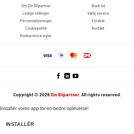
klikke på linket ”Afmeld nyhedsbrev” nederst i det seneste
Om Din Bilpartner
Book tid
nyhedsbrev. Du kan læse mere om, hvordan DinBilpartner
Ledige stillinger
Vælg service
behandler dine personoplysninger her:
Personoplysninger
Fordele
https://dinbilpartner.dk/privatlivspolitik/
Cookiepolitik
Kontakt
Konkurrenceregler
Copyright © 2026
Din Bilpartner.
All rights reserved.
Installér vores app for en bedre oplevelse!
INSTALLÉR