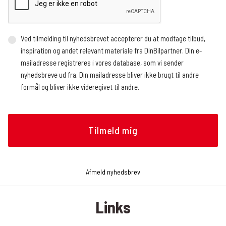
Ved tilmelding til nyhedsbrevet accepterer du at modtage tilbud,
inspiration og andet relevant materiale fra DinBilpartner. Din e-
mailadresse registreres i vores database, som vi sender
nyhedsbreve ud fra. Din mailadresse bliver ikke brugt til andre
formål og bliver ikke videregivet til andre.
Vi benytter en ekstern service, der registrerer, hvor mange og
hvem der åbner nyhedsbrevet, hvornår nyhedsbrevet åbnes (dato
og tidspunkt), og hvilke links der klikkes på, om det gøres fra en
mobilenhed eller en browser, og operativsystem. Vi modtager
løbende rapporter med de nævnte oplysninger, som vi bruger til at
analysere, hvilke artikler nyhedslæserne klikker sig videre til.
Afmeld nyhedsbrev
Oplysningerne bruges bl.a. til at tilrettelægge fremtidige
nyhedsbreve, f.eks. hvilke historier og hvilken rækkefølge de skal
Links
præsenteres i nyhedsbrevet. Du kan til enhver tid trække dit
samtykke tilbage og afmelde dig nyhedsbrevet. Det gør du ved at