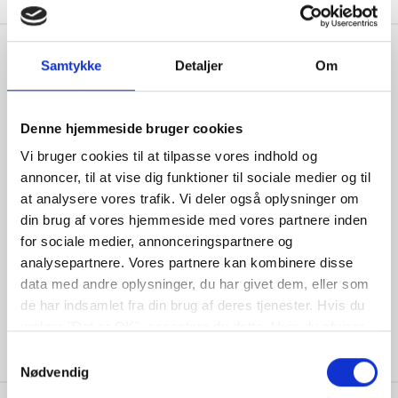
Samtykke
Detaljer
Om
Åbningstider
Denne hjemmeside bruger cookies
Mandag:
7:30-16:00
Vi bruger cookies til at tilpasse vores indhold og
annoncer, til at vise dig funktioner til sociale medier og til
Tirsdag:
7:30-16:00
at analysere vores trafik. Vi deler også oplysninger om
Onsdag:
7:30-16:00
din brug af vores hjemmeside med vores partnere inden
Torsdag:
7:30-16:00
for sociale medier, annonceringspartnere og
Fredag:
7:30-13:00
analysepartnere. Vores partnere kan kombinere disse
data med andre oplysninger, du har givet dem, eller som
Lørdag:
Efter aftale
de har indsamlet fra din brug af deres tjenester. Hvis du
Søndag:
Efter aftale
vælger "Det er OK", acceptere du dette. Hvis du afviser
vil vi kun bruge de nødvendige cookies. Vælg
Samtykkevalg
"indstil præferencer" for at administrere dine
Nødvendig
valgmuligheder.