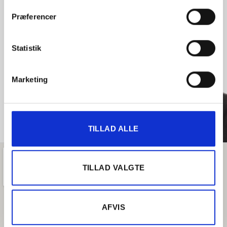
Præferencer
Statistik
Indehavere
Mads Holm & Kasper
Marketing
Hesselholt Andersen
TILLAD ALLE
TILLAD VALGTE
AFVIS