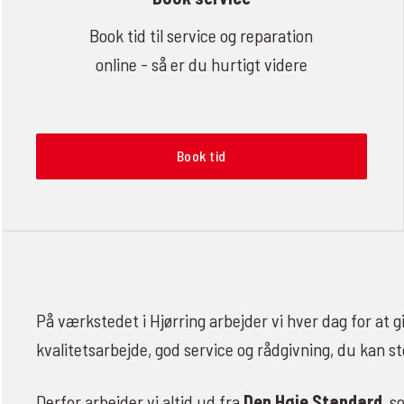
Book tid til service og reparation
online - så er du hurtigt videre
Book tid
På værkstedet i Hjørring arbejder vi hver dag for at g
kvalitetsarbejde, god service og rådgivning, du kan st
Derfor arbejder vi altid ud fra
Den Høje Standard
, s