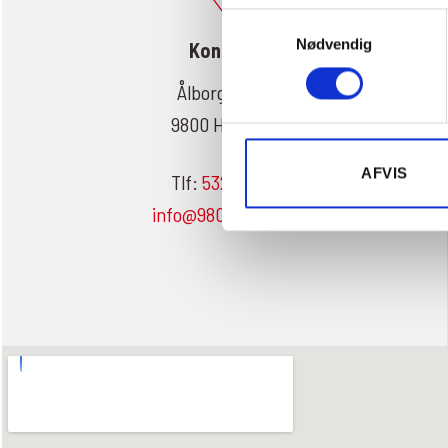
Samtykkevalg
Nødvendig
Kontakt
Ålborgvej 78
9800 Hjørring
AFVIS
Tlf:
53253554
info@9800auto.dk