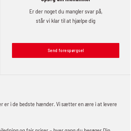
Er der noget du mangler svar på,
står vi klar til at hjælpe dig
Send forespørgsel
er er i de bedste hænder. Vi sætter en ære i at levere
jledning og fair priser – hver gang du besøger Din