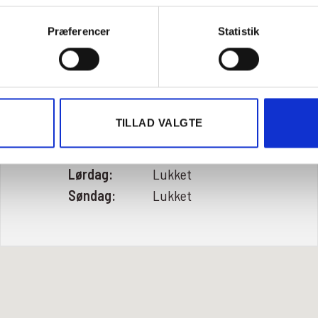
Præferencer
Statistik
Åbningstider
Mandag:
7:30-16:00
Tirsdag:
7:30-16:00
Onsdag:
7:30-16:00
TILLAD VALGTE
Torsdag:
7:30-16:00
Fredag:
7:30-13:45
Lørdag:
Lukket
Søndag:
Lukket