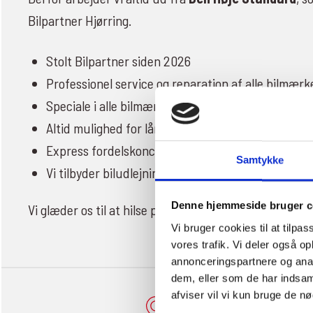
Bilpartner Hjørring.
Stolt Bilpartner siden 2026
Professionel service og reparation af alle bilmærk
Speciale i alle bilmærker
Altid mulighed for lånebil, når din bil er på værkst
Express fordelskoncept
Samtykke
Vi tilbyder biludlejning - Lej en bil
her
Denne hjemmeside bruger c
Vi glæder os til at hilse på dig og din bil!
Vi bruger cookies til at tilpas
vores trafik. Vi deler også 
annonceringspartnere og anal
dem, eller som de har indsaml
afviser vil vi kun bruge de n