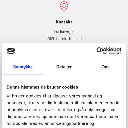
Kontakt
Fortunvej 2
2920 Charlottenlund
Tlf:
22909074
info@dahdk.com
Samtykke
Detaljer
Om
Denne hjemmeside bruger cookies
Vi bruger cookies til at tilpasse vores indhold og
annoncer, til at vise dig funktioner til sociale medier og til
Åbningstider
at analysere vores trafik. Vi deler også oplysninger om
Mandag:
8:00-16:30
din brug af vores hjemmeside med vores partnere inden
for sociale medier, annonceringspartnere og
Tirsdag:
8:00-16:30