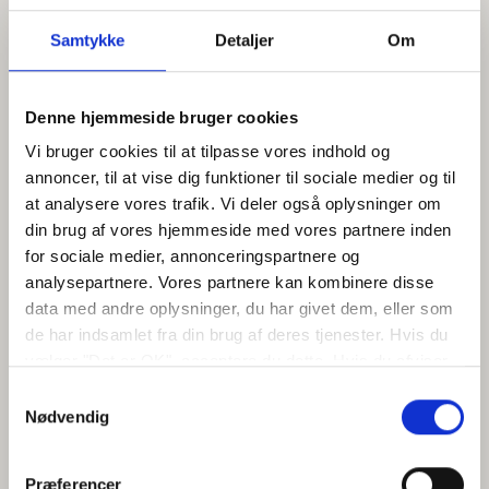
Samtykke
Detaljer
Om
Denne hjemmeside bruger cookies
Vi bruger cookies til at tilpasse vores indhold og
annoncer, til at vise dig funktioner til sociale medier og til
at analysere vores trafik. Vi deler også oplysninger om
din brug af vores hjemmeside med vores partnere inden
for sociale medier, annonceringspartnere og
analysepartnere. Vores partnere kan kombinere disse
data med andre oplysninger, du har givet dem, eller som
de har indsamlet fra din brug af deres tjenester. Hvis du
vælger "Det er OK", acceptere du dette. Hvis du afviser
vil vi kun bruge de nødvendige cookies. Vælg
Samtykkevalg
"indstil præferencer" for at administrere dine
Nødvendig
valgmuligheder.
Præferencer