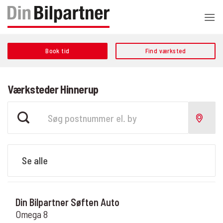
Fortsæt
til
indhold
Book tid
Find værksted
Værksteder Hinnerup
Din Bilpartner Søften Auto
Omega 8