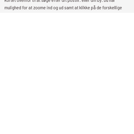
mulighed for at zoome ind og ud samt at klikke på de forskellige
værksteder for at få flere informationer. Hvis du har spørgsmål, kan
du let kontakte dit lokale værksted, og har du behov for bilservice
kan du selvfølgelig også booke tid online.