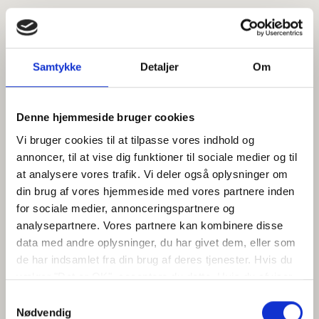
Samtykke
Detaljer
Om
Denne hjemmeside bruger cookies
Vi bruger cookies til at tilpasse vores indhold og
annoncer, til at vise dig funktioner til sociale medier og til
at analysere vores trafik. Vi deler også oplysninger om
din brug af vores hjemmeside med vores partnere inden
for sociale medier, annonceringspartnere og
analysepartnere. Vores partnere kan kombinere disse
data med andre oplysninger, du har givet dem, eller som
de har indsamlet fra din brug af deres tjenester. Hvis du
vælger "Det er OK", acceptere du dette. Hvis du afviser
vil vi kun bruge de nødvendige cookies. Vælg
Samtykkevalg
"indstil præferencer" for at administrere dine
Nødvendig