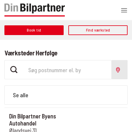
Fortsæt
til
indhold
Book tid
Find værksted
Værksteder Herfølge
Din Bilpartner Byens
Autohandel
Ølandsvej 31