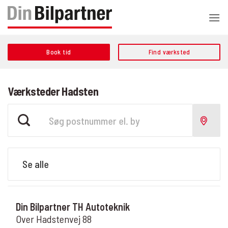
Fortsæt
til
indhold
Book tid
Find værksted
Værksteder Hadsten
Din Bilpartner TH Autoteknik
Over Hadstenvej 88