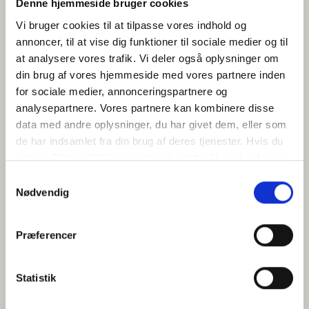
Denne hjemmeside bruger cookies
Vi bruger cookies til at tilpasse vores indhold og
annoncer, til at vise dig funktioner til sociale medier og til
at analysere vores trafik. Vi deler også oplysninger om
din brug af vores hjemmeside med vores partnere inden
for sociale medier, annonceringspartnere og
analysepartnere. Vores partnere kan kombinere disse
data med andre oplysninger, du har givet dem, eller som
de har indsamlet fra din brug af deres tjenester. Hvis du
vælger "Det er OK", acceptere du dette. Hvis du afviser
vil vi kun bruge de nødvendige cookies. Vælg
Samtykkevalg
"indstil præferencer" for at administrere dine
Nødvendig
valgmuligheder.
Præferencer
Statistik