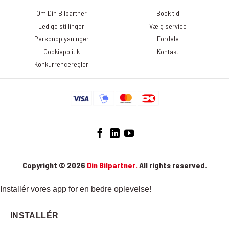
klikke på linket ”Afmeld nyhedsbrev” nederst i det seneste
Om Din Bilpartner
Book tid
nyhedsbrev. Du kan læse mere om, hvordan DinBilpartner
Ledige stillinger
Vælg service
behandler dine personoplysninger her:
Personoplysninger
Fordele
https://dinbilpartner.dk/privatlivspolitik/
Cookiepolitik
Kontakt
Konkurrenceregler
Copyright © 2026
Din Bilpartner.
All rights reserved.
Installér vores app for en bedre oplevelse!
INSTALLÉR