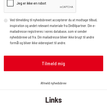
Ved tilmelding til nyhedsbrevet accepterer du at modtage tilbud,
inspiration og andet relevant materiale fra DinBilpartner. Din e-
mailadresse registreres i vores database, som vi sender
nyhedsbreve ud fra. Din mailadresse bliver ikke brugt til andre
formål og bliver ikke videregivet til andre.
Vi benytter en ekstern service, der registrerer, hvor mange og
hvem der åbner nyhedsbrevet, hvornår nyhedsbrevet åbnes (dato
og tidspunkt), og hvilke links der klikkes på, om det gøres fra en
mobilenhed eller en browser, og operativsystem. Vi modtager
løbende rapporter med de nævnte oplysninger, som vi bruger til at
analysere, hvilke artikler nyhedslæserne klikker sig videre til.
Afmeld nyhedsbrev
Oplysningerne bruges bl.a. til at tilrettelægge fremtidige
nyhedsbreve, f.eks. hvilke historier og hvilken rækkefølge de skal
Links
præsenteres i nyhedsbrevet. Du kan til enhver tid trække dit
samtykke tilbage og afmelde dig nyhedsbrevet. Det gør du ved at