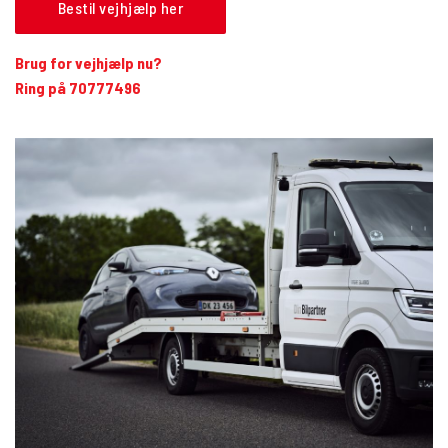
Bestil vejhjælp her
Brug for vejhjælp nu?
Ring på 70777496