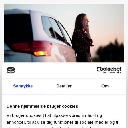
Bugsering til nærmeste værksted
Samtykke
Detaljer
Om
Nogle skader kan ikke udbedres på stedet, og her er bugsering en
essentiel service. Med et vores autohjælp bliver din egen bil
Denne hjemmeside bruger cookies
transporteret til værkstedet, så du får den nødvendige reparation
uden stress. Ved bugsering skal der altid være en fører i den
Vi bruger cookies til at tilpasse vores indhold og
bugserede bil for at kunne styre og bremse forsvarligt. Vi benytter
annoncer, til at vise dig funktioner til sociale medier og til