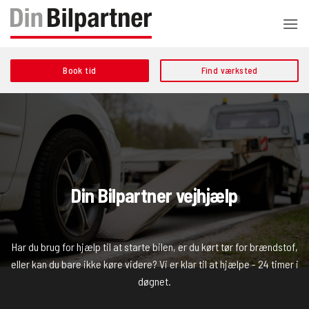
Fortsæt
til
indhold
Book tid
Find værksted
Din Bilpartner vejhjælp
Har du brug for hjælp til at starte bilen, er du kørt tør for brændstof,
eller kan du bare ikke køre videre? Vi er klar til at hjælpe - 24 timer i
døgnet.