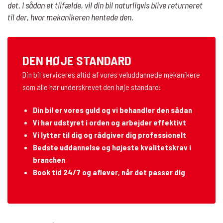
det. I sådan et tilfælde, vil din bil naturligvis blive returneret
til der, hvor mekanikeren hentede den.
DEN HØJE STANDARD
Din bil serviceres altid af vores veluddannede mekanikere
som alle har underskrevet den høje standard:
Din bil er vores guld og vi behandler den sådan
Vi har udstyret i orden og arbejder effektivt
Vi lytter til dig og rådgiver dig professionelt
Bedste uddannelse og højeste kvalitetskrav i
branchen
Book tid 24/7 og aflever, når det passer dig