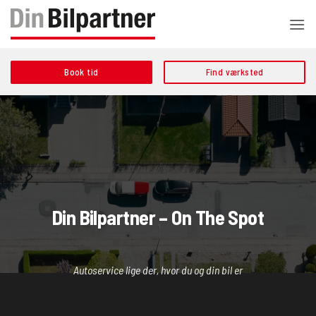
Fortsæt
til
indhold
Book tid
Find værksted
Din Bilpartner – On The Spot
Autoservice lige der, hvor du og din bil er