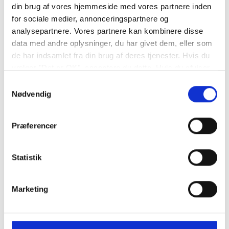
din brug af vores hjemmeside med vores partnere inden
for sociale medier, annonceringspartnere og
analysepartnere. Vores partnere kan kombinere disse
data med andre oplysninger, du har givet dem, eller som
de har indsamlet fra din brug af deres tjenester. Hvis du
vælger "Det er OK", acceptere du dette. Hvis du afviser
vil vi kun bruge de nødvendige cookies. Vælg
Samtykkevalg
"indstil præferencer" for at administrere dine
Nødvendig
valgmuligheder.
Service og reperationsaftale
Præferencer
Statistik
Marketing