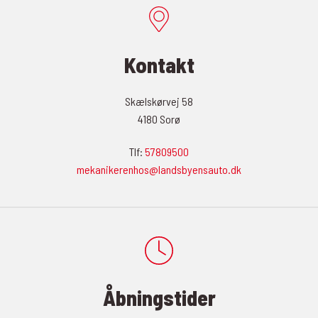
Kontakt
Skælskørvej 58
4180 Sorø
Tlf:
57809500
mekanikerenhos@landsbyensauto.dk
Åbningstider