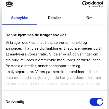
Samtykke
Detaljer
Om
Denne hjemmeside bruger cookies
Vi bruger cookies til at tilpasse vores indhold og
annoncer, til at vise dig funktioner til sociale medier og til
at analysere vores trafik. Vi deler også oplysninger om
din brug af vores hjemmeside med vores partnere inden
for sociale medier, annonceringspartnere og
analysepartnere. Vores partnere kan kombinere disse
data med andre oplysninger, du har givet dem, eller som
de har indsamlet fra din brug af deres tjenester. Hvis du
vælger "Det er OK", acceptere du dette. Hvis du afviser
vil vi kun bruge de nødvendige cookies. Vælg
Samtykkevalg
"indstil præferencer" for at administrere dine
Nødvendig
valgmuligheder.