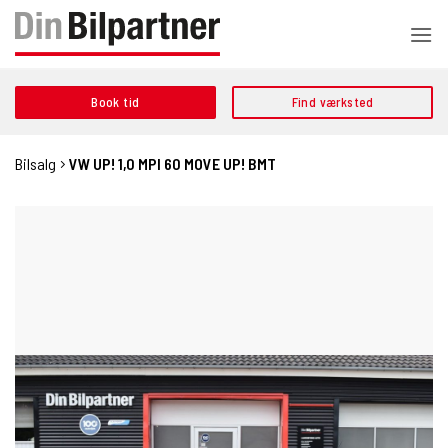
Fortsæt
til
indhold
Book tid
Find værksted
Bilsalg
VW UP! 1,0 MPI 60 MOVE UP! BMT