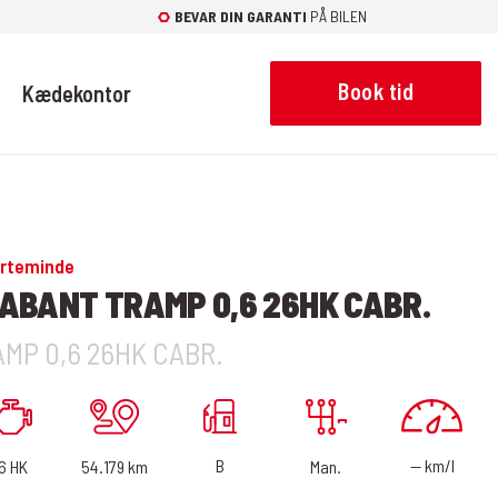
BEVAR DIN GARANTI
PÅ BILEN
Book tid
Kædekontor
rteminde
ABANT TRAMP 0,6 26HK CABR.
MP 0,6 26HK CABR.
— km/l
B
54.179 km
6 HK
Man.