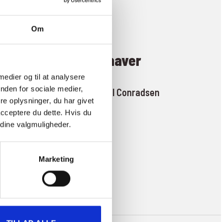
Om
Indehaver
 medier og til at analysere
nden for sociale medier,
Allan Bredahl Conradsen
e oplysninger, du har givet
acceptere du dette. Hvis du
e dine valgmuligheder.
Marketing