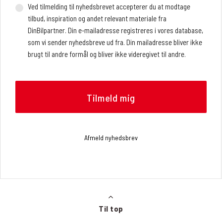
Ved tilmelding til nyhedsbrevet accepterer du at modtage
tilbud, inspiration og andet relevant materiale fra
DinBilpartner. Din e-mailadresse registreres i vores database,
som vi sender nyhedsbreve ud fra. Din mailadresse bliver ikke
brugt til andre formål og bliver ikke videregivet til andre.
Vi benytter en ekstern service, der registrerer, hvor mange og
hvem der åbner nyhedsbrevet, hvornår nyhedsbrevet åbnes
(dato og tidspunkt), og hvilke links der klikkes på, om det
gøres fra en mobilenhed eller en browser, og operativsystem.
Vi modtager løbende rapporter med de nævnte oplysninger,
som vi bruger til at analysere, hvilke artikler nyhedslæserne
Afmeld nyhedsbrev
klikker sig videre til. Oplysningerne bruges bl.a. til at
tilrettelægge fremtidige nyhedsbreve, f.eks. hvilke historier
og hvilken rækkefølge de skal præsenteres i nyhedsbrevet.
Du kan til enhver tid trække dit samtykke tilbage og afmelde
dig nyhedsbrevet. Det gør du ved at klikke på linket ”Afmeld
Til top
nyhedsbrev” nederst i det seneste nyhedsbrev. Du kan læse
mere om, hvordan DinBilpartner behandler dine