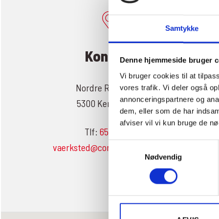
Samtykke
Kontakt
Denne hjemmeside bruger c
Vi bruger cookies til at tilpas
Nordre Ringvej 56
vores trafik. Vi deler også 
annonceringspartnere og anal
5300 Kerteminde
dem, eller som de har indsaml
afviser vil vi kun bruge de n
Tlf:
65322919
Samtykkevalg
vaerksted@conradsenbiler.dk
Nødvendig