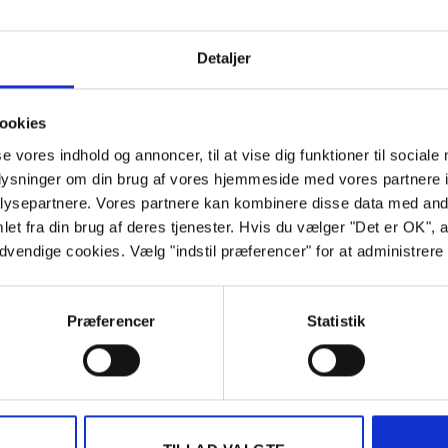
Detaljer
Åbningstider
ookies
se vores indhold og annoncer, til at vise dig funktioner til sociale
Mandag:
07.30-15.45
oplysninger om din brug af vores hjemmeside med vores partnere i
ysepartnere. Vores partnere kan kombinere disse data med andr
Tirsdag:
07.30-15.45
et fra din brug af deres tjenester. Hvis du vælger "Det er OK", 
Onsdag:
07.30-15.45
ødvendige cookies. Vælg "indstil præferencer" for at administrer
Torsdag:
07.30-15.45
Fredag:
07.30-15.45
Præferencer
Statistik
Lørdag:
Lukket
Søndag:
Lukket