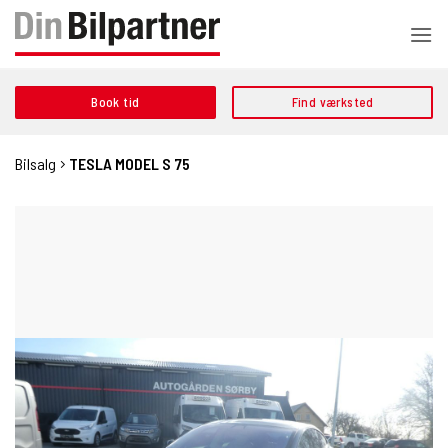
Fortsæt
til
indhold
Book tid
Find værksted
Bilsalg
TESLA MODEL S 75