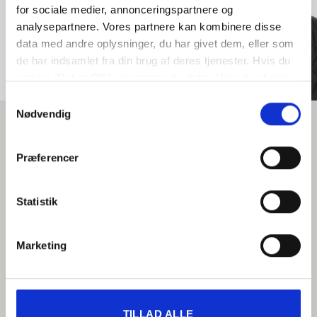
for sociale medier, annonceringspartnere og
John Kristiansen
analysepartnere. Vores partnere kan kombinere disse
data med andre oplysninger, du har givet dem, eller som
de har indsamlet fra din brug af deres tjenester. Hvis du
vælger "Det er OK", acceptere du dette. Hvis du afviser
vil vi kun bruge de nødvendige cookies. Vælg
Samtykkevalg
"indstil præferencer" for at administrere dine
Nødvendig
valgmuligheder.
Præferencer
Statistik
Marketing
TILLAD ALLE