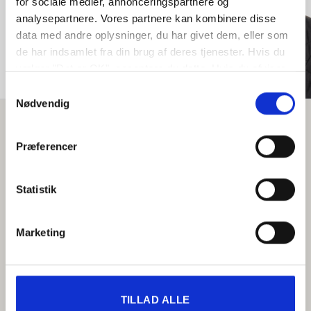
for sociale medier, annonceringspartnere og
John Kristiansen
analysepartnere. Vores partnere kan kombinere disse
data med andre oplysninger, du har givet dem, eller som
de har indsamlet fra din brug af deres tjenester. Hvis du
vælger "Det er OK", acceptere du dette. Hvis du afviser
vil vi kun bruge de nødvendige cookies. Vælg
Samtykkevalg
"indstil præferencer" for at administrere dine
Nødvendig
valgmuligheder.
Præferencer
Statistik
Marketing
TILLAD ALLE