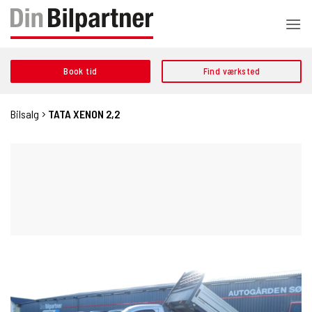
Fortsæt
til
indhold
Book tid
Find værksted
Bilsalg
TATA XENON 2,2