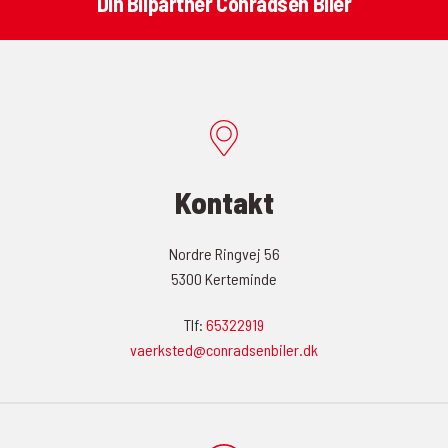
Din Bilpartner Conradsen Biler
Kontakt
Nordre Ringvej 56
5300 Kerteminde
Tlf:
65322919
vaerksted@conradsenbiler.dk