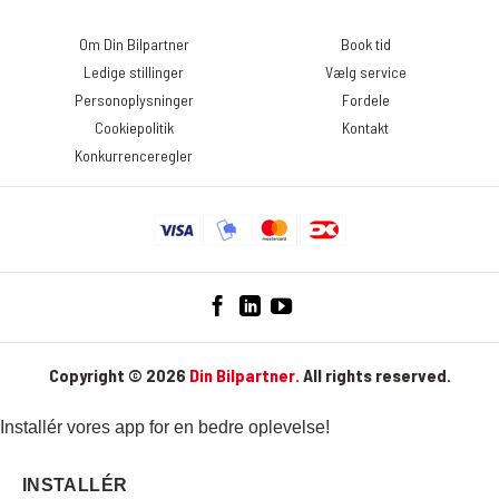
samtykke tilbage og afmelde dig nyhedsbrevet. Det gør du ved at
klikke på linket ”Afmeld nyhedsbrev” nederst i det seneste
Om Din Bilpartner
Book tid
nyhedsbrev. Du kan læse mere om, hvordan DinBilpartner
Ledige stillinger
Vælg service
behandler dine personoplysninger her:
Personoplysninger
Fordele
https://dinbilpartner.dk/privatlivspolitik/
Cookiepolitik
Kontakt
Konkurrenceregler
Copyright © 2026
Din Bilpartner.
All rights reserved.
Installér vores app for en bedre oplevelse!
INSTALLÉR