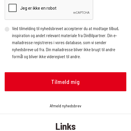
Ved tilmelding til nyhedsbrevet accepterer du at modtage tilbud,
inspiration og andet relevant materiale fra DinBilpartner. Din e-
mailadresse registreres i vores database, som vi sender
nyhedsbreve ud fra. Din mailadresse bliver ikke brugt til andre
formål og bliver ikke videregivet til andre.
Vi benytter en ekstern service, der registrerer, hvor mange og
hvem der åbner nyhedsbrevet, hvornår nyhedsbrevet åbnes (dato
og tidspunkt), og hvilke links der klikkes på, om det gøres fra en
mobilenhed eller en browser, og operativsystem. Vi modtager
løbende rapporter med de nævnte oplysninger, som vi bruger til at
analysere, hvilke artikler nyhedslæserne klikker sig videre til.
Afmeld nyhedsbrev
Oplysningerne bruges bl.a. til at tilrettelægge fremtidige
nyhedsbreve, f.eks. hvilke historier og hvilken rækkefølge de skal
Links
præsenteres i nyhedsbrevet. Du kan til enhver tid trække dit