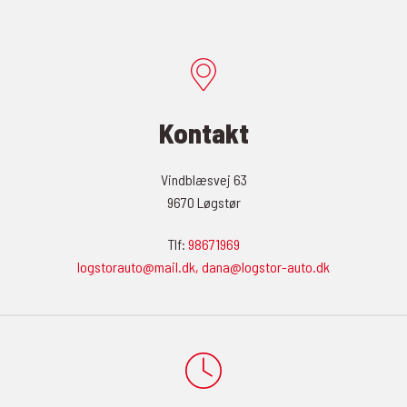
Kontakt
Vindblæsvej 63
9670 Løgstør
Tlf:
98671969
logstorauto@mail.dk, dana@logstor-auto.dk