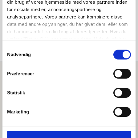
Indehaver
din brug af vores hjemmeside med vores partnere inden
for sociale medier, annonceringspartnere og
analysepartnere. Vores partnere kan kombinere disse
Søren Jepsen, Dan Alsbjerg og Kristian
data med andre oplysninger, du har givet dem, eller som
de har indsamlet fra din brug af deres tjenester. Hvis du
vælger "Det er OK", acceptere du dette. Hvis du afviser
vil vi kun bruge de nødvendige cookies. Vælg
Samtykkevalg
"indstil præferencer" for at administrere dine
Nødvendig
valgmuligheder.
Præferencer
Statistik
Marketing