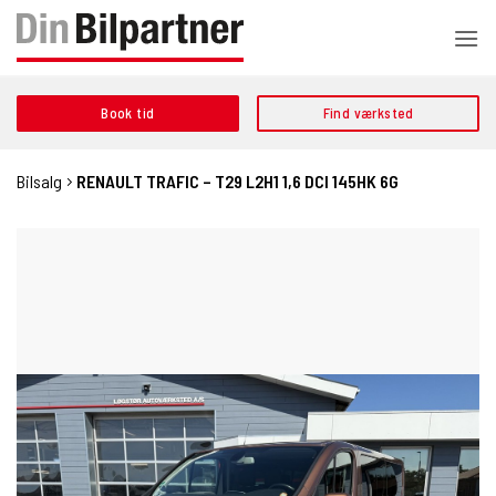
Fortsæt
til
indhold
Book tid
Find værksted
Bilsalg
RENAULT TRAFIC – T29 L2H1 1,6 DCI 145HK 6G