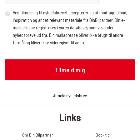
Ved tilmelding til nyhedsbrevet accepterer du at modtage tilbud,
inspiration og andet relevant materiale fra DinBilpartner. Din e-
mailadresse registreres i vores database, som vi sender
nyhedsbreve ud fra. Din mailadresse bliver ikke brugt til andre
formål og bliver ikke videregivet til andre.
Vi benytter en ekstern service, der registrerer, hvor mange og
hvem der åbner nyhedsbrevet, hvornår nyhedsbrevet åbnes (dato
og tidspunkt), og hvilke links der klikkes på, om det gøres fra en
mobilenhed eller en browser, og operativsystem. Vi modtager
løbende rapporter med de nævnte oplysninger, som vi bruger til at
analysere, hvilke artikler nyhedslæserne klikker sig videre til.
Afmeld nyhedsbrev
Oplysningerne bruges bl.a. til at tilrettelægge fremtidige
nyhedsbreve, f.eks. hvilke historier og hvilken rækkefølge de skal
Links
præsenteres i nyhedsbrevet. Du kan til enhver tid trække dit
samtykke tilbage og afmelde dig nyhedsbrevet. Det gør du ved at
klikke på linket ”Afmeld nyhedsbrev” nederst i det seneste
Om Din Bilpartner
Book tid