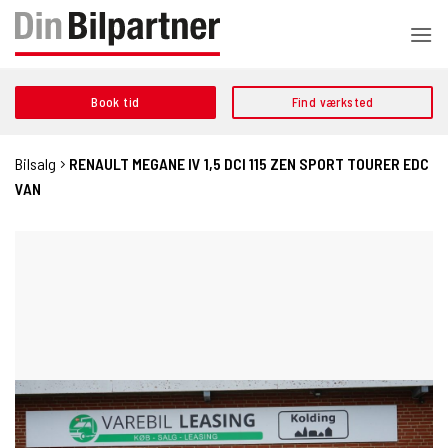
Fortsæt
til
indhold
Book tid
Find værksted
Bilsalg
RENAULT MEGANE IV 1,5 DCI 115 ZEN SPORT TOURER EDC
VAN