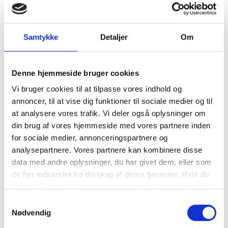
Samtykke
Detaljer
Om
Denne hjemmeside bruger cookies
Vi bruger cookies til at tilpasse vores indhold og
annoncer, til at vise dig funktioner til sociale medier og til
at analysere vores trafik. Vi deler også oplysninger om
din brug af vores hjemmeside med vores partnere inden
for sociale medier, annonceringspartnere og
analysepartnere. Vores partnere kan kombinere disse
data med andre oplysninger, du har givet dem, eller som
de har indsamlet fra din brug af deres tjenester. Hvis du
vælger "Det er OK", acceptere du dette. Hvis du afviser
vil vi kun bruge de nødvendige cookies. Vælg
Samtykkevalg
"indstil præferencer" for at administrere dine
Nødvendig
valgmuligheder.