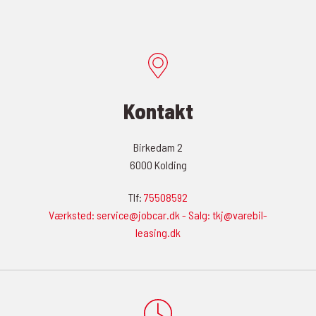
Kontakt
Birkedam 2
6000 Kolding
Tlf:
75508592
Værksted: service@jobcar.dk - Salg: tkj@varebil-
leasing.dk