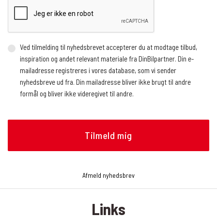
Ved tilmelding til nyhedsbrevet accepterer du at modtage tilbud,
inspiration og andet relevant materiale fra DinBilpartner. Din e-
mailadresse registreres i vores database, som vi sender
nyhedsbreve ud fra. Din mailadresse bliver ikke brugt til andre
formål og bliver ikke videregivet til andre.
Vi benytter en ekstern service, der registrerer, hvor mange og
hvem der åbner nyhedsbrevet, hvornår nyhedsbrevet åbnes (dato
og tidspunkt), og hvilke links der klikkes på, om det gøres fra en
mobilenhed eller en browser, og operativsystem. Vi modtager
løbende rapporter med de nævnte oplysninger, som vi bruger til at
analysere, hvilke artikler nyhedslæserne klikker sig videre til.
Afmeld nyhedsbrev
Oplysningerne bruges bl.a. til at tilrettelægge fremtidige
nyhedsbreve, f.eks. hvilke historier og hvilken rækkefølge de skal
Links
præsenteres i nyhedsbrevet. Du kan til enhver tid trække dit