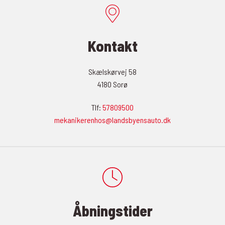
Kontakt
Skælskørvej 58
4180 Sorø
Tlf:
57809500
mekanikerenhos@landsbyensauto.dk
Åbningstider