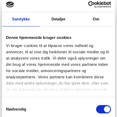
Samtykke
Detaljer
Om
Denne hjemmeside bruger cookies
Vi bruger cookies til at tilpasse vores indhold og
annoncer, til at vise dig funktioner til sociale medier og til
at analysere vores trafik. Vi deler også oplysninger om
din brug af vores hjemmeside med vores partnere inden
for sociale medier, annonceringspartnere og
analysepartnere. Vores partnere kan kombinere disse
data med andre oplysninger, du har givet dem, eller som
de har indsamlet fra din brug af deres tjenester. Hvis du
vælger "Det er OK", acceptere du dette. Hvis du afviser
vil vi kun bruge de nødvendige cookies. Vælg
Samtykkevalg
"indstil præferencer" for at administrere dine
Nødvendig
valgmuligheder.