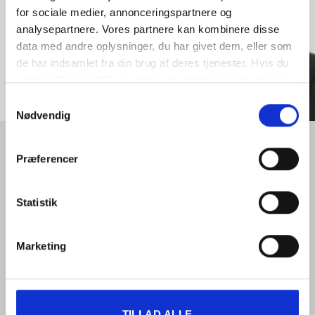
Indehaver
for sociale medier, annonceringspartnere og
analysepartnere. Vores partnere kan kombinere disse
Mads Holm & Kasper
data med andre oplysninger, du har givet dem, eller som
Hesselholt Andersen
de har indsamlet fra din brug af deres tjenester. Hvis du
vælger "Det er OK", acceptere du dette. Hvis du afviser
vil vi kun bruge de nødvendige cookies. Vælg
Samtykkevalg
"indstil præferencer" for at administrere dine
Nødvendig
valgmuligheder.
Præferencer
Statistik
Marketing
TILLAD ALLE