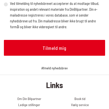
Ved tilmelding til nyhedsbrevet accepterer du at modtage tilbud,
inspiration og andet relevant materiale fra DinBilpartner. Din e-
mailadresse registreres i vores database, som vi sender
nyhedsbreve ud fra. Din mailadresse bliver ikke brugt til andre
formål og bliver ikke videregivet til andre.
Vi benytter en ekstern service, der registrerer, hvor mange og
hvem der åbner nyhedsbrevet, hvornår nyhedsbrevet åbnes (dato
og tidspunkt), og hvilke links der klikkes på, om det gøres fra en
mobilenhed eller en browser, og operativsystem. Vi modtager
løbende rapporter med de nævnte oplysninger, som vi bruger til at
analysere, hvilke artikler nyhedslæserne klikker sig videre til.
Afmeld nyhedsbrev
Oplysningerne bruges bl.a. til at tilrettelægge fremtidige
nyhedsbreve, f.eks. hvilke historier og hvilken rækkefølge de skal
Links
præsenteres i nyhedsbrevet. Du kan til enhver tid trække dit
samtykke tilbage og afmelde dig nyhedsbrevet. Det gør du ved at
klikke på linket ”Afmeld nyhedsbrev” nederst i det seneste
Om Din Bilpartner
Book tid
nyhedsbrev. Du kan læse mere om, hvordan DinBilpartner
Ledige stillinger
Vælg service
behandler dine personoplysninger her: