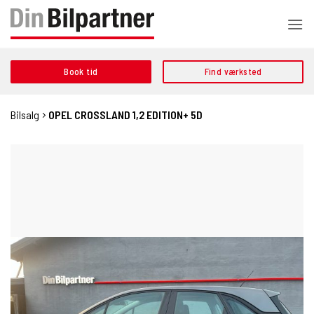
Fortsæt
til
indhold
Book tid
Find værksted
Bilsalg
OPEL CROSSLAND 1,2 EDITION+ 5D