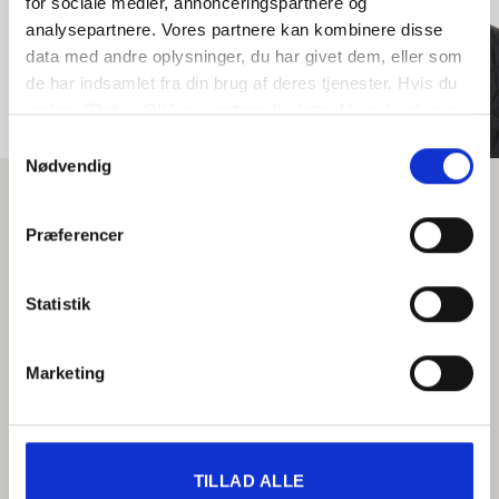
for sociale medier, annonceringspartnere og
John Kristiansen
analysepartnere. Vores partnere kan kombinere disse
data med andre oplysninger, du har givet dem, eller som
de har indsamlet fra din brug af deres tjenester. Hvis du
vælger "Det er OK", acceptere du dette. Hvis du afviser
vil vi kun bruge de nødvendige cookies. Vælg
Samtykkevalg
"indstil præferencer" for at administrere dine
Nødvendig
valgmuligheder.
Præferencer
Statistik
Marketing
TILLAD ALLE