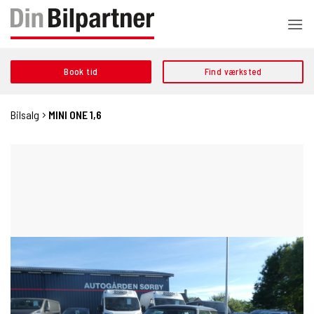
Fortsæt
til
indhold
Book tid
Find værksted
Bilsalg
MINI ONE 1,6