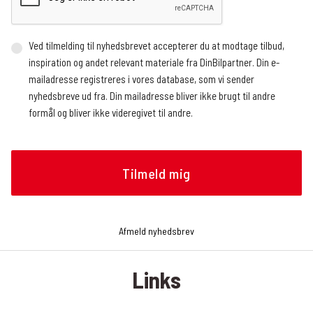
Ved tilmelding til nyhedsbrevet accepterer du at modtage tilbud,
inspiration og andet relevant materiale fra DinBilpartner. Din e-
mailadresse registreres i vores database, som vi sender
nyhedsbreve ud fra. Din mailadresse bliver ikke brugt til andre
formål og bliver ikke videregivet til andre.
Vi benytter en ekstern service, der registrerer, hvor mange og
hvem der åbner nyhedsbrevet, hvornår nyhedsbrevet åbnes (dato
og tidspunkt), og hvilke links der klikkes på, om det gøres fra en
mobilenhed eller en browser, og operativsystem. Vi modtager
løbende rapporter med de nævnte oplysninger, som vi bruger til at
analysere, hvilke artikler nyhedslæserne klikker sig videre til.
Afmeld nyhedsbrev
Oplysningerne bruges bl.a. til at tilrettelægge fremtidige
nyhedsbreve, f.eks. hvilke historier og hvilken rækkefølge de skal
Links
præsenteres i nyhedsbrevet. Du kan til enhver tid trække dit
samtykke tilbage og afmelde dig nyhedsbrevet. Det gør du ved at