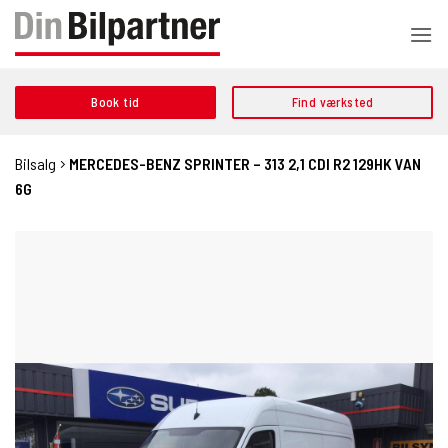
Fortsæt
til
indhold
Book tid
Find værksted
Bilsalg
MERCEDES-BENZ SPRINTER – 313 2,1 CDI R2 129HK VAN
6G