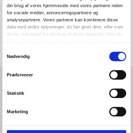
din brug af vores hjemmeside med vores partnere inden
Indehaver
for sociale medier, annonceringspartnere og
analysepartnere. Vores partnere kan kombinere disse
Allan Bredahl Conradsen
data med andre oplysninger, du har givet dem, eller som
de har indsamlet fra din brug af deres tjenester. Hvis du
vælger "Det er OK", acceptere du dette. Hvis du afviser
vil vi kun bruge de nødvendige cookies. Vælg
Samtykkevalg
"indstil præferencer" for at administrere dine
Nødvendig
valgmuligheder.
Præferencer
Statistik
Marketing