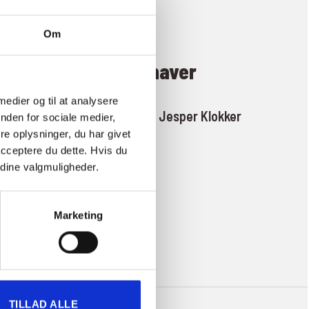
Om
Indehaver
 medier og til at analysere
Per Pedersen & Jesper Klokker
nden for sociale medier,
e oplysninger, du har givet
acceptere du dette. Hvis du
e dine valgmuligheder.
Marketing
TILLAD ALLE