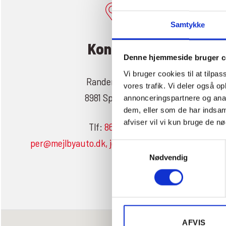
Samtykke
Kontakt
Denne hjemmeside bruger c
Vi bruger cookies til at tilpas
Randersvej 51
vores trafik. Vi deler også 
8981 Spentrup
annonceringspartnere og anal
dem, eller som de har indsaml
afviser vil vi kun bruge de n
Tlf:
86441411
per@mejlbyauto.dk, jesper@mejlbyauto.dk
Samtykkevalg
Nødvendig
AFVIS