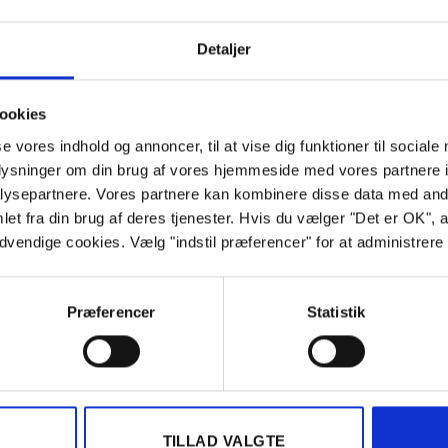
Detaljer
Åbningstider
ookies
se vores indhold og annoncer, til at vise dig funktioner til sociale
Mandag:
7:45-17:00
oplysninger om din brug af vores hjemmeside med vores partnere i
Tirsdag:
7:45-17:00
ysepartnere. Vores partnere kan kombinere disse data med andr
et fra din brug af deres tjenester. Hvis du vælger "Det er OK", 
Onsdag:
7:45-17:00
ødvendige cookies. Vælg "indstil præferencer" for at administrer
Torsdag:
7:45-17:00
Fredag:
7:45-17:00
Lørdag:
Åbent efter aftale
Præferencer
Statistik
Søndag:
Åbent efter aftale
TILLAD VALGTE