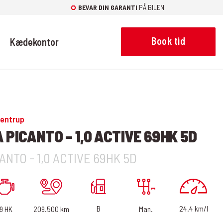
BEVAR DIN GARANTI
PÅ BILEN
Book tid
Kædekontor
entrup
A PICANTO – 1,0 ACTIVE 69HK 5D
ANTO - 1,0 ACTIVE 69HK 5D
24.4 km/l
B
209.500 km
9 HK
Man.