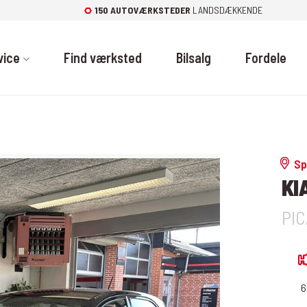
150 AUTOVÆRKSTEDER
LANDSDÆKKENDE
vice
Find værksted
Bilsalg
Fordele
Sp
KI
PIC
6