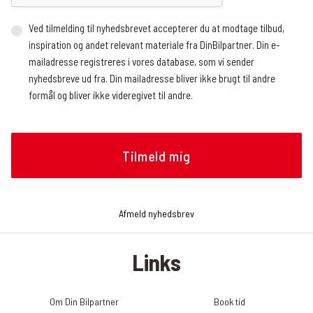
Ved tilmelding til nyhedsbrevet accepterer du at modtage tilbud,
inspiration og andet relevant materiale fra DinBilpartner. Din e-
mailadresse registreres i vores database, som vi sender
nyhedsbreve ud fra. Din mailadresse bliver ikke brugt til andre
formål og bliver ikke videregivet til andre.
Vi benytter en ekstern service, der registrerer, hvor mange og
hvem der åbner nyhedsbrevet, hvornår nyhedsbrevet åbnes (dato
og tidspunkt), og hvilke links der klikkes på, om det gøres fra en
mobilenhed eller en browser, og operativsystem. Vi modtager
løbende rapporter med de nævnte oplysninger, som vi bruger til at
analysere, hvilke artikler nyhedslæserne klikker sig videre til.
Afmeld nyhedsbrev
Oplysningerne bruges bl.a. til at tilrettelægge fremtidige
nyhedsbreve, f.eks. hvilke historier og hvilken rækkefølge de skal
Links
præsenteres i nyhedsbrevet. Du kan til enhver tid trække dit
samtykke tilbage og afmelde dig nyhedsbrevet. Det gør du ved at
klikke på linket ”Afmeld nyhedsbrev” nederst i det seneste
Om Din Bilpartner
Book tid