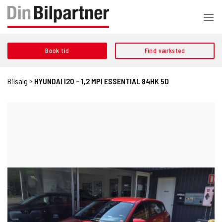
Fortsæt
til
indhold
Book tid
Find værksted
Bilsalg
HYUNDAI I20 – 1,2 MPI ESSENTIAL 84HK 5D