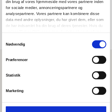
Indehaver
din brug af vores hjemmeside med vores partnere inden
for sociale medier, annonceringspartnere og
analysepartnere. Vores partnere kan kombinere disse
Allan Bredahl Conradsen
data med andre oplysninger, du har givet dem, eller som
de har indsamlet fra din brug af deres tjenester. Hvis du
vælger "Det er OK", acceptere du dette. Hvis du afviser
vil vi kun bruge de nødvendige cookies. Vælg
Samtykkevalg
"indstil præferencer" for at administrere dine
Nødvendig
valgmuligheder.
Præferencer
Statistik
Marketing