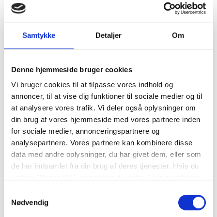
Samtykke
Detaljer
Om
Denne hjemmeside bruger cookies
Vi bruger cookies til at tilpasse vores indhold og
annoncer, til at vise dig funktioner til sociale medier og til
at analysere vores trafik. Vi deler også oplysninger om
din brug af vores hjemmeside med vores partnere inden
for sociale medier, annonceringspartnere og
analysepartnere. Vores partnere kan kombinere disse
data med andre oplysninger, du har givet dem, eller som
de har indsamlet fra din brug af deres tjenester. Hvis du
vælger "Det er OK", acceptere du dette. Hvis du afviser
vil vi kun bruge de nødvendige cookies. Vælg
Samtykkevalg
"indstil præferencer" for at administrere dine
Nødvendig
valgmuligheder.