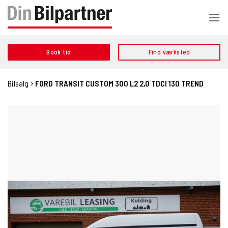
Fortsæt
til
indhold
Book tid
Find værksted
Bilsalg
FORD TRANSIT CUSTOM 300 L2 2,0 TDCI 130 TREND