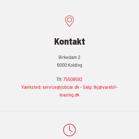
Kontakt
Birkedam 2
6000 Kolding
Tlf:
75508592
Værksted: service@jobcar.dk - Salg: tkj@varebil-
leasing.dk