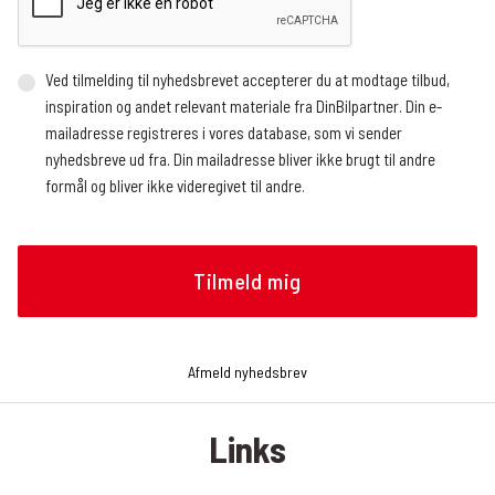
Ved tilmelding til nyhedsbrevet accepterer du at modtage tilbud,
inspiration og andet relevant materiale fra DinBilpartner. Din e-
mailadresse registreres i vores database, som vi sender
nyhedsbreve ud fra. Din mailadresse bliver ikke brugt til andre
formål og bliver ikke videregivet til andre.
Vi benytter en ekstern service, der registrerer, hvor mange og
hvem der åbner nyhedsbrevet, hvornår nyhedsbrevet åbnes (dato
og tidspunkt), og hvilke links der klikkes på, om det gøres fra en
mobilenhed eller en browser, og operativsystem. Vi modtager
løbende rapporter med de nævnte oplysninger, som vi bruger til at
analysere, hvilke artikler nyhedslæserne klikker sig videre til.
Afmeld nyhedsbrev
Oplysningerne bruges bl.a. til at tilrettelægge fremtidige
nyhedsbreve, f.eks. hvilke historier og hvilken rækkefølge de skal
Links
præsenteres i nyhedsbrevet. Du kan til enhver tid trække dit
samtykke tilbage og afmelde dig nyhedsbrevet. Det gør du ved at