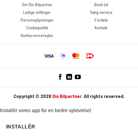
klikke på linket ”Afmeld nyhedsbrev” nederst i det seneste
Om Din Bilpartner
Book tid
nyhedsbrev. Du kan læse mere om, hvordan DinBilpartner
Ledige stillinger
Vælg service
behandler dine personoplysninger her:
Personoplysninger
Fordele
https://dinbilpartner.dk/privatlivspolitik/
Cookiepolitik
Kontakt
Konkurrenceregler
Copyright © 2026
Din Bilpartner.
All rights reserved.
Installér vores app for en bedre oplevelse!
INSTALLÉR